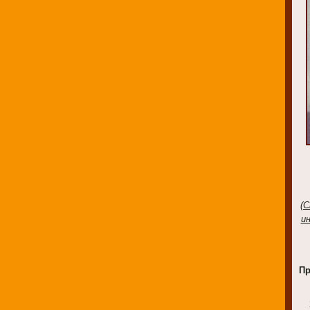
(С
и
Пр