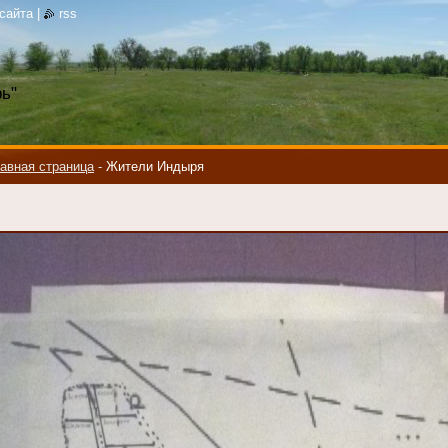
 сайта
|
rss
ь"
авная страница
-
Жители Индыря