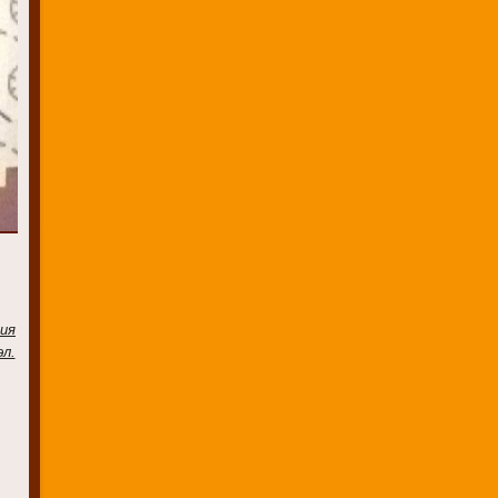
ия
л.