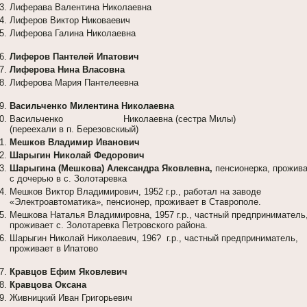
Лиферава Валентина Николаевна
Лиферов Виктор Никоваевич
Лиферова Галина Николаевна
Лиферов Пантелей Ипатович
Лиферова Нина Власовна
Лиферова Мария Пантелеевна
Васильченко Милентина Николаевна
Васильченко Николаевна (сестра Милы)
(переехали в п. Березовскиый)
Мешков Владимир Иванович
Шарыгин Николай Федорович
Шарыгина (Мешкова) Александра Яковлевна,
пенсионерка, прожив
с дочерью в с. Золотаревка
Мешков Виктор Владимирович, 1952 г.р., работал на заводе
«Электроавтоматика», пенсионер, проживает в Ставрополе.
Мешкова Наталья Владимировна, 1957 г.р., частный предприниматель
проживает с. Золотаревка Петровского района.
Шарыгин Николай Николаевич, 196? г.р., частный предприниматель,
проживает в Ипатово
Кравцов Ефим Яковлевич
Кравцова Оксана
Живницкий Иван Григорьевич