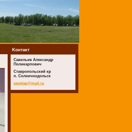
Koнтакт
Савельев Александр
Поликарпович
Ставропольский кр
п. Солнечнодольск
savelap@
mail.ru