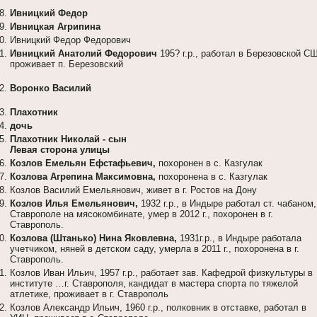
Ивницкий Федор
Ивницкая Агрипина
Ивницкий Федор Федорович
Ивницкий Анатолий Федорович
195? г.р., работал в Березовской СШ
проживает п. Березовский
Воронко Василий
Плахотник
дочь
Плахотник Николай - сын
Левая сторона улицы
Козлов Емельян Ефстафьевич,
похоронен в с. Казгулак
Козлова Агрепина Максимовна,
похоронена в с. Казгулак
Козлов Василий Емельянович, живет в г. Ростов на Дону
Козлов Илья Емельянович,
1932 г.р., в Индыре работал ст. чабаном,
Ставрополе на мясокомбинате, умер в 2012 г., похоронен в г.
Ставрополь.
Козлова (Штанько) Нина Яковлевна,
1931г.р., в Индыре работала
учетчиком, няней в детском саду, умерла в 2011 г., похоронена в г.
Ставрополь.
Козлов Иван Ильич, 1957 г.р., работает зав. Кафедрой физкультуры в
институте …г. Ставрополя, кандидат в мастера спорта по тяжелой
атлетике, проживает в г. Ставрополь
Козлов Александр Ильич, 1960 г.р., полковник в отставке, работал в